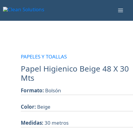
Ir
Mai
al
Men
contenido
Papel
Higienico
Beige
PAPELES Y TOALLAS
48
Papel Higienico Beige 48 X 30
X
Mts
30
Mts
Formato:
Bolsón
cantidad
Color:
Beige
Medidas:
30 metros