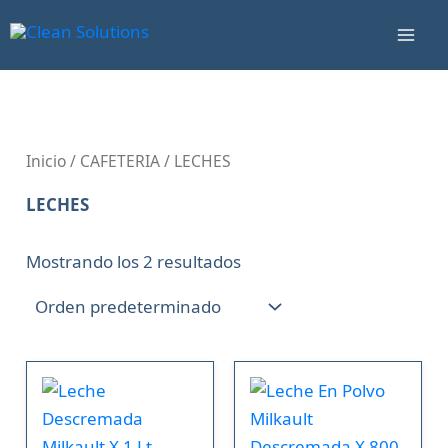
Ir
Mai
al
Men
contenido
Inicio
/
CAFETERIA
/ LECHES
LECHES
Mostrando los 2 resultados