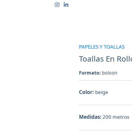
CTOS
QUIÉNES SOMOS
CONTACTO
PREGUN
PAPELES Y TOALLAS
Toallas
En
Toallas En Rol
Rollo
Beige
Formato:
bolson
200
Mts
Color:
beige
X
4
Un
Medidas:
200 metros
cantidad