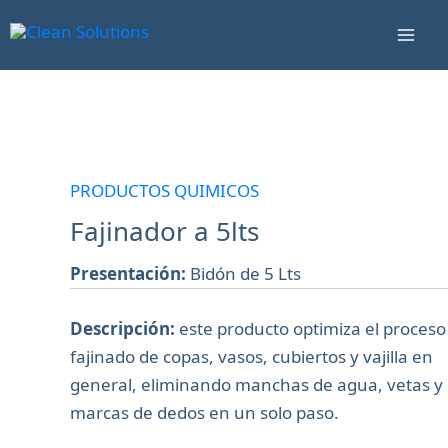
Ir
Mai
al
Men
contenido
Fajinador
a
5lts
PRODUCTOS QUIMICOS
cantidad
Fajinador a 5lts
Presentación:
Bidón de 5 Lts
Descripción:
este producto optimiza el proceso
fajinado de copas, vasos, cubiertos y vajilla en
general, eliminando manchas de agua, vetas y
marcas de dedos en un solo paso.