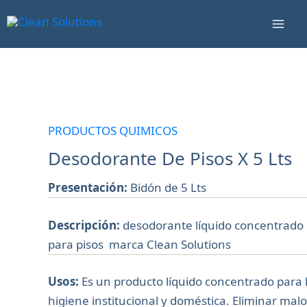
Ir
Mai
al
Men
contenido
Desodorante
De
Pisos
PRODUCTOS QUIMICOS
X
Desodorante De Pisos X 5 Lts
5
Lts
Presentación:
Bidón de 5 Lts
cantidad
Descripción:
desodorante líquido concentrado
para pisos marca Clean Solutions
Usos:
Es un producto líquido concentrado para 
higiene institucional y doméstica. Eliminar mal