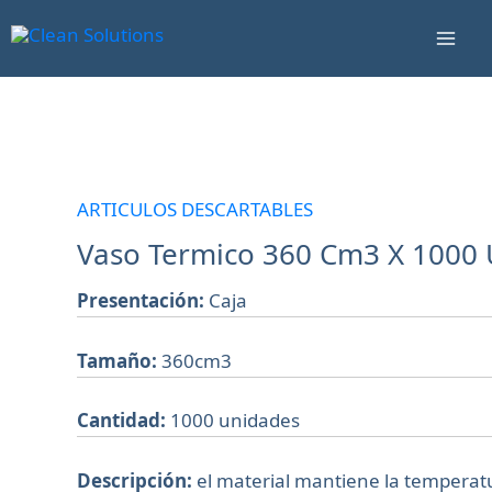
Ir
Mai
al
Men
contenido
Vaso
Termico
360
ARTICULOS DESCARTABLES
Cm3
Vaso Termico 360 Cm3 X 1000
X
1000
Presentación:
Caja
Un
Tamaño:
360cm3
cantidad
Cantidad:
1000 unidades
Descripción:
el material mantiene la temperat