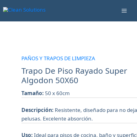
Ir
Mai
al
Men
contenido
Trapo
De
Piso
PAÑOS Y TRAPOS DE LIMPIEZA
Rayado
Trapo De Piso Rayado Super
Super
Algodon 50X60
Algodon
50X60
Tamaño:
50 x 60cm
cantidad
Descripción:
Resistente, diseñado para no deja
pelusas. Excelente absorción.
Uso:
Ideal para pisos de cocina, baño y superfic