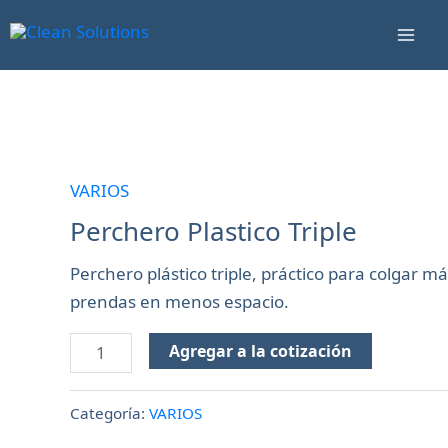
Ir
Mai
al
Men
contenido
Perchero
Plastico
Triple
VARIOS
cantidad
Perchero Plastico Triple
Perchero plástico triple, práctico para colgar m
prendas en menos espacio.
Agregar a la cotización
Categoría:
VARIOS