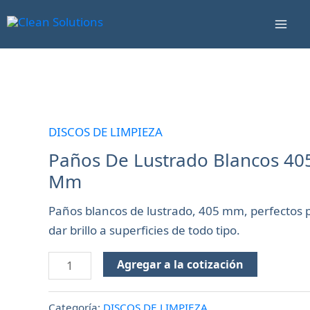
Ir
Mai
al
Men
contenido
Paños
De
Lustrado
DISCOS DE LIMPIEZA
Blancos
Paños De Lustrado Blancos 40
405
Mm
Mm
cantidad
Paños blancos de lustrado, 405 mm, perfectos 
dar brillo a superficies de todo tipo.
Agregar a la cotización
Categoría:
DISCOS DE LIMPIEZA