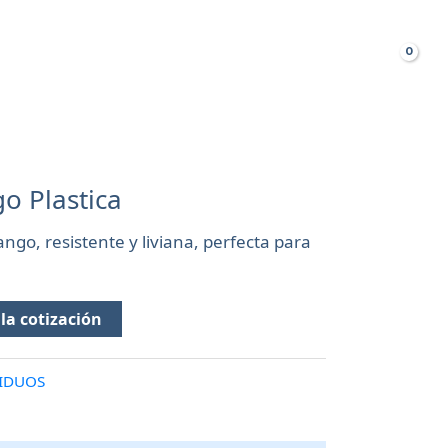
Busca
TAS FRECUENTES
o Plastica
ngo, resistente y liviana, perfecta para
la cotización
SIDUOS