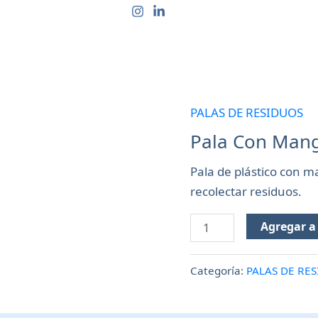
CTOS
QUIÉNES SOMOS
CONTACTO
PREGUN
PALAS DE RESIDUOS
Pala
Con
Pala Con Mang
Mango
Pala de plástico con ma
Plastica
recolectar residuos.
cantidad
Agregar a 
Categoría:
PALAS DE RE