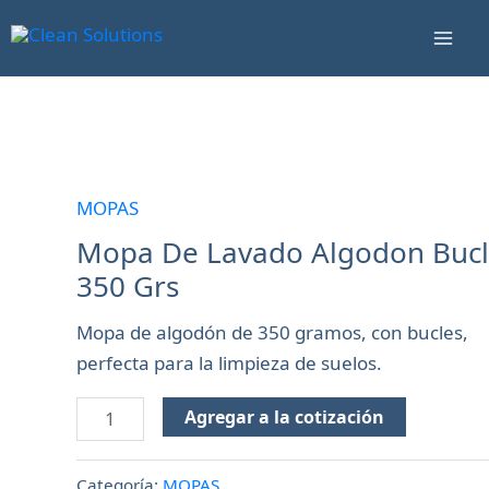
Ir
Mai
al
Men
contenido
Mopa
De
Lavado
MOPAS
Algodon
Mopa De Lavado Algodon Buc
Bucle
350 Grs
350
Grs
Mopa de algodón de 350 gramos, con bucles,
cantidad
perfecta para la limpieza de suelos.
Agregar a la cotización
Categoría:
MOPAS