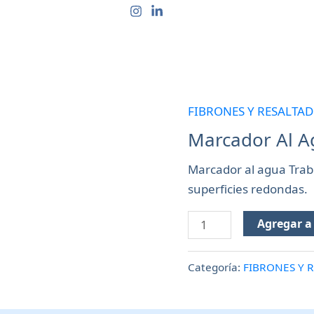
CTOS
QUIÉNES SOMOS
CONTACTO
PREGUN
FIBRONES Y RESALTA
Marcador
Al
Marcador Al A
Agua
Marcador al agua Trab
Trabi
superficies redondas.
Negro
P/Redond
Agregar a 
cantidad
Categoría:
FIBRONES Y 