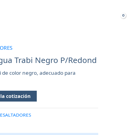
Busca
TAS FRECUENTES
DORES
gua Trabi Negro P/Redond
i de color negro, adecuado para
la cotización
RESALTADORES