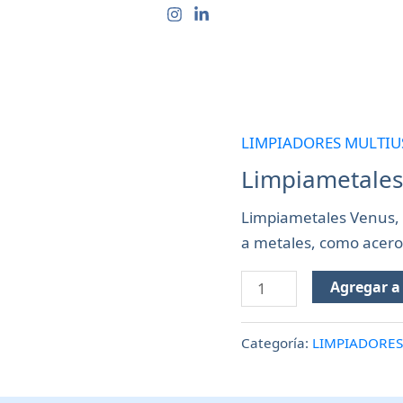
CTOS
QUIÉNES SOMOS
CONTACTO
PREGUN
LIMPIADORES MULTIU
Limpiametales
Venus
Limpiametales
X
Limpiametales Venus, 2
225
a metales, como acero
Cm3
cantidad
Agregar a 
Categoría:
LIMPIADORES