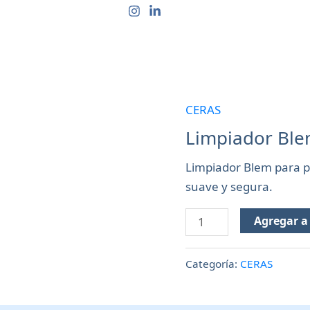
CTOS
QUIÉNES SOMOS
CONTACTO
PREGUN
CERAS
Limpiador
Blem
Limpiador Blem
Pisos
Limpiador Blem para pi
Plastificados
suave y segura.
X
900
Agregar a 
cantidad
Categoría:
CERAS