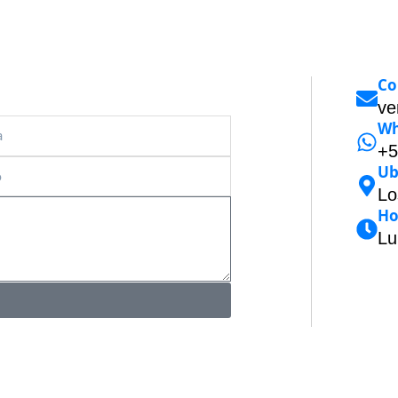
Co
ve
a
Wh
+5
Ub
Lo
Ho
Lu