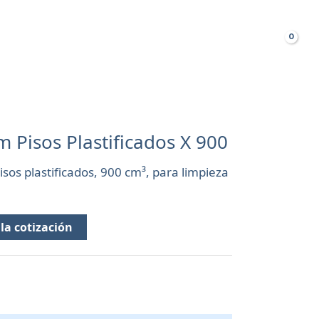
Busca
TAS FRECUENTES
 Pisos Plastificados X 900
sos plastificados, 900 cm³, para limpieza
la cotización