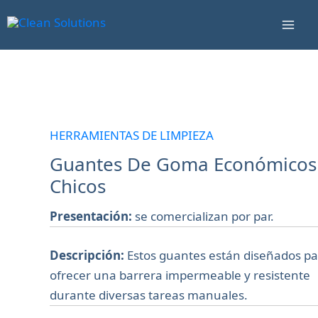
Ir
Mai
al
Men
contenido
Guantes
De
Goma
HERRAMIENTAS DE LIMPIEZA
Económicos
Guantes De Goma Económicos
Chicos
Chicos
cantidad
Presentación:
se comercializan por par.
Descripción:
Estos guantes están diseñados p
ofrecer una barrera impermeable y resistente
durante diversas tareas manuales.