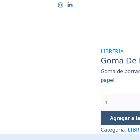
Goma
De
CTOS
QUIÉNES SOMOS
CONTACTO
PREGUN
Borrar
Maped
cantidad
LIBRERIA
Goma De 
Goma de borrar 
papel.
Agregar a la
Categoría:
LIBR