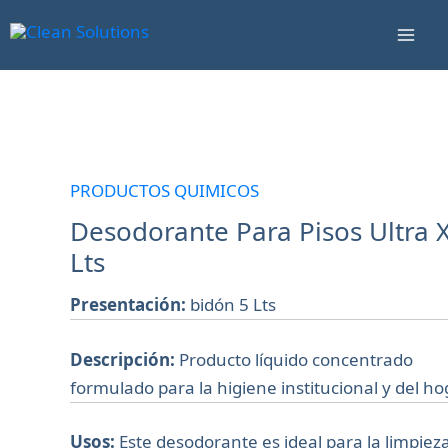
Ir
Mai
al
Men
contenido
Desodorante
Para
Pisos
PRODUCTOS QUIMICOS
Ultra
Desodorante Para Pisos Ultra X
X
Lts
5
Lts
Presentación:
bidón 5 Lts
cantidad
Descripción:
Producto líquido concentrado
formulado para la higiene institucional y del ho
Usos:
Este desodorante es ideal para la limpiez