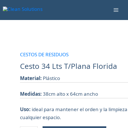
Ir
Mai
al
Men
contenido
Cesto
34
Lts
CESTOS DE RESIDUOS
T/Plana
Cesto 34 Lts T/Plana Florida
Florida
cantidad
Material:
Plástico
Medidas:
38cm alto x 64cm ancho
Uso:
ideal para mantener el orden y la limpieza
cualquier espacio.