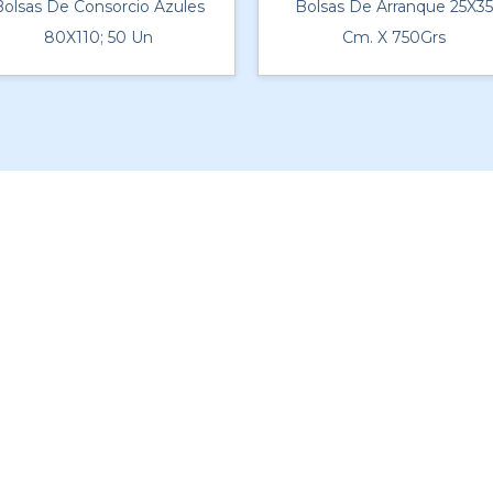
Bolsas De Consorcio Azules
Bolsas De Arranque 25X3
80X110; 50 Un
Cm. X 750Grs