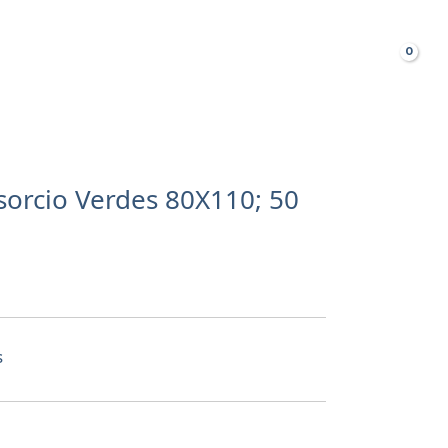
Busca
TAS FRECUENTES
sorcio Verdes 80X110; 50
s