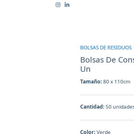
CTOS
QUIÉNES SOMOS
CONTACTO
PREGUN
BOLSAS DE RESIDUOS
Bolsas
De
Bolsas De Con
Consorcio
Un
Verdes
Tamaño:
80 x 110cm
80X110;
50
Un
Cantidad:
50 unidade
cantidad
Color:
Verde