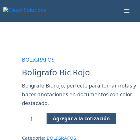
Ir
Mai
al
Men
contenido
Boligrafo
Bic
Rojo
BOLIGRAFOS
cantidad
Boligrafo Bic Rojo
Bolígrafo Bic rojo, perfecto para tomar notas y
hacer anotaciones en documentos con color
destacado.
Agregar a la cotización
Categoría:
BOLIGRAFOS