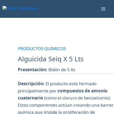
Ir
Mai
al
Men
contenido
Alguicida
Seiq
X
PRODUCTOS QUIMICOS
5
Alguicida Seiq X 5 Lts
Lts
cantidad
Presentación:
Bidón de 5 lts
Descripción:
El producto está formado
principalmente por
compuestos de amonio
cuaternario
(como el cloruro de benzalconio).
Estos componentes actúan creando una barrer
química que impide la proliferación de