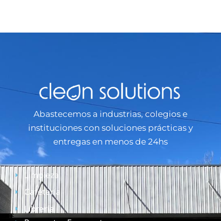
Abastecemos a industrias, colegios e
instituciones con soluciones prácticas y
entregas en menos de 24hs
Limpieza
Cafetería
Librería