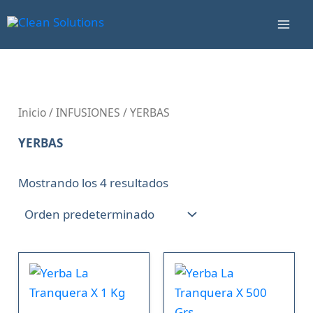
Ir
Mai
al
Men
contenido
Inicio
/
INFUSIONES
/ YERBAS
YERBAS
Mostrando los 4 resultados